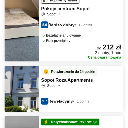
Popularny wybór
Pokoje centrum Sopot
Sopot
Bardzo dobry
8.6
12 opinii
Bezpłatne anulowanie
Brak przedpłaty
212 zł
od
2 osoby, 1 noc
Cena gwarantowana
Potwierdzenie do 24 godzin
Sopot Roza Apartments
Sopot
Rewelacyjny
9.7
1 opinia
Natychmiastowa rezerwacja