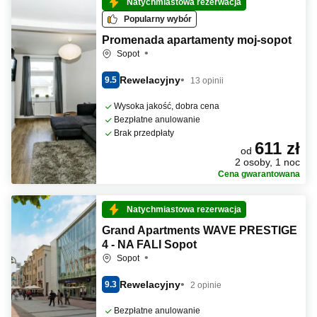
Natychmiastowa rezerwacja
Popularny wybór
Promenada apartamenty moj-sopot
Sopot
Rewelacyjny
9.5
13 opinii
Wysoka jakość, dobra cena
Bezpłatne anulowanie
Brak przedpłaty
611 zł
od
2 osoby, 1 noc
Cena gwarantowana
Natychmiastowa rezerwacja
Grand Apartments WAVE PRESTIGE
4 - NA FALI Sopot
Sopot
Rewelacyjny
9.3
2 opinie
Bezpłatne anulowanie