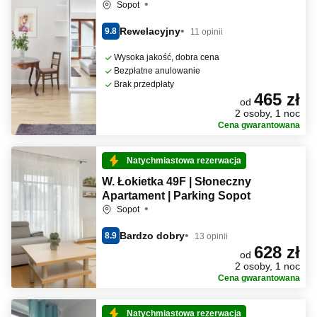
Sopot
Rewelacyjny
9.8
11 opinii
Wysoka jakość, dobra cena
Bezpłatne anulowanie
Brak przedpłaty
465 zł
od
2 osoby, 1 noc
Cena gwarantowana
Natychmiastowa rezerwacja
W. Łokietka 49F | Słoneczny
Apartament | Parking Sopot
Sopot
Bardzo dobry
8.9
13 opinii
628 zł
od
2 osoby, 1 noc
Cena gwarantowana
Natychmiastowa rezerwacja