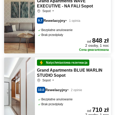
Grand Apartments WAVE
EXECUTIVE - NA FALI Sopot
Sopot
Rewelacyjny
9.7
1 opinia
Bezpłatne anulowanie
Brak przedpłaty
848 zł
od
2 osoby, 1 noc
Cena gwarantowana
Natychmiastowa rezerwacja
Grand Apartments BLUE MARLIN
STUDIO Sopot
Sopot
Rewelacyjny
10.0
2 opinie
Bezpłatne anulowanie
Brak przedpłaty
710 zł
od
2 osoby, 1 noc