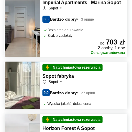
Imperial Apartments - Marina Sopot
Sopot
Bardzo dobry
8.3
3 opinie
Bezpłatne anulowanie
Brak przedpłaty
703 zł
od
2 osoby, 1 noc
Cena gwarantowana
Natychmiastowa rezerwacja
Sopot fabryka
Sopot
Bardzo dobry
9.0
27 opinii
Wysoka jakość, dobra cena
Natychmiastowa rezerwacja
Horizon Forest A Sopot