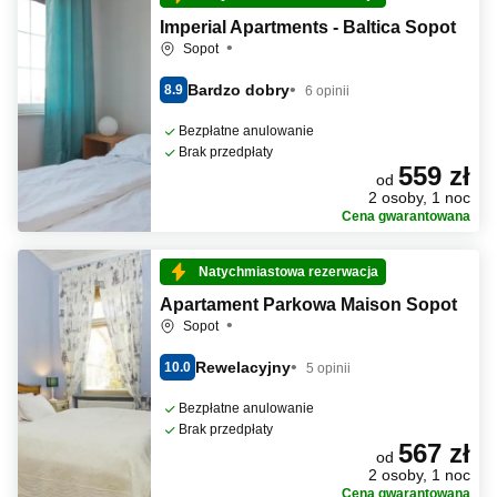
Imperial Apartments - Baltica Sopot
Sopot
Bardzo dobry
8.9
6 opinii
Bezpłatne anulowanie
Brak przedpłaty
559 zł
od
2 osoby, 1 noc
Cena gwarantowana
Natychmiastowa rezerwacja
Apartament Parkowa Maison Sopot
Sopot
Rewelacyjny
10.0
5 opinii
Bezpłatne anulowanie
Brak przedpłaty
567 zł
od
2 osoby, 1 noc
Cena gwarantowana