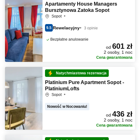
Apartamenty House Managers
Bursztynowa Zatoka Sopot
Sopot
Rewelacyjny
9.5
3 opinie
Bezpłatne anulowanie
601 zł
od
2 osoby, 1 noc
Cena gwarantowana
Natychmiastowa rezerwacja
Platinium Pure Apartment Sopot -
PlatiniumLofts
Sopot
Nowość w Nocowaniu!
436 zł
od
2 osoby, 1 noc
Cena gwarantowana