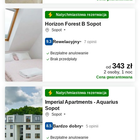
Natychmiastowa rezerwacja
Horizon Forest B Sopot
Sopot
Rewelacyjny
9.3
7 opinii
Bezpłatne anulowanie
Brak przedpłaty
343 zł
od
2 osoby, 1 noc
Cena gwarantowana
Natychmiastowa rezerwacja
Imperial Apartments - Aquarius
Sopot
Sopot
Bardzo dobry
8.5
5 opinii
Bezpłatne anulowanie