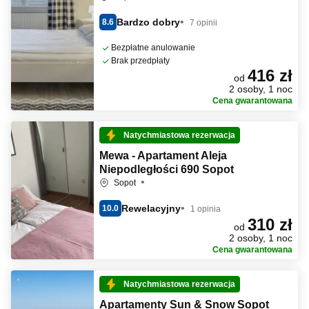
Bardzo dobry
8.6
7 opinii
Bezpłatne anulowanie
Brak przedpłaty
416 zł
od
2 osoby, 1 noc
Cena gwarantowana
Natychmiastowa rezerwacja
Mewa - Apartament Aleja
Niepodległości 690 Sopot
Sopot
Rewelacyjny
10.0
1 opinia
310 zł
od
2 osoby, 1 noc
Cena gwarantowana
Natychmiastowa rezerwacja
Apartamenty Sun & Snow Sopot