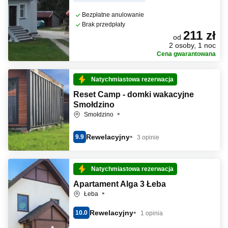
Bezpłatne anulowanie
Brak przedpłaty
211 zł
od
2 osoby, 1 noc
Cena gwarantowana
Natychmiastowa rezerwacja
Reset Camp - domki wakacyjne
Smołdzino
Smołdzino
Rewelacyjny
9.9
3 opinie
Natychmiastowa rezerwacja
Apartament Alga 3 Łeba
Łeba
Rewelacyjny
10.0
1 opinia