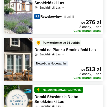
Smołdziński Las
Smołdziński Las
Rewelacyjny
9.9
8 opinii
276 zł
od
2 osoby, 1 noc
Cena gwarantowana
Potwierdzenie do 24 godzin
Domki na Piasku Smołdziński Las
Smołdziński Las
Nowość w Nocowaniu!
513 zł
od
2 osoby, 1 noc
Cena gwarantowana
Natychmiastowa rezerwacja
Domki Słowińskie Niebo
Smołdziński Las
Smołdziński Las