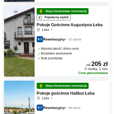
Natychmiastowa rezerwacja
Popularny wybór
Pokoje Gościnne Augustyna Łeba
Łeba
Rewelacyjny
9.3
32 opinie
Wysoka jakość, dobra cena
Bezpłatne anulowanie
Brak przedpłaty
205 zł
od
2 osoby, 1 noc
Cena gwarantowana
Natychmiastowa rezerwacja
Pokoje gościnne Halibut Łeba
Łeba
Rewelacyjny
9.7
48 opinii