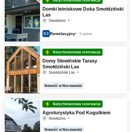
Natychmiastowa rezerwacja
Domki letniskowe Doka Smołdziński
Las
Smołdzino
Rewelacyjny
9.3
3 opinie
Natychmiastowa rezerwacja
Domy Słowińskie Tarasy
Smołdziński Las
Smołdziński Las
Nowość w Nocowaniu!
Natychmiastowa rezerwacja
Agroturystyka Pod Kogutkiem
Smołdzino
Nowość w Nocowaniu!