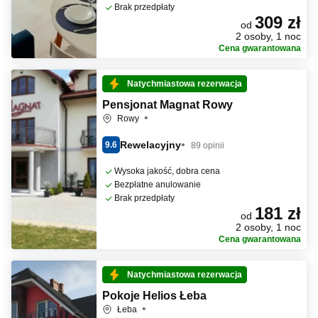
Brak przedpłaty
309 zł
od
2 osoby, 1 noc
Cena gwarantowana
Natychmiastowa rezerwacja
Pensjonat Magnat Rowy
Rowy
Rewelacyjny
9.6
89 opinii
Wysoka jakość, dobra cena
Bezpłatne anulowanie
Brak przedpłaty
181 zł
od
2 osoby, 1 noc
Cena gwarantowana
Natychmiastowa rezerwacja
Pokoje Helios Łeba
Łeba