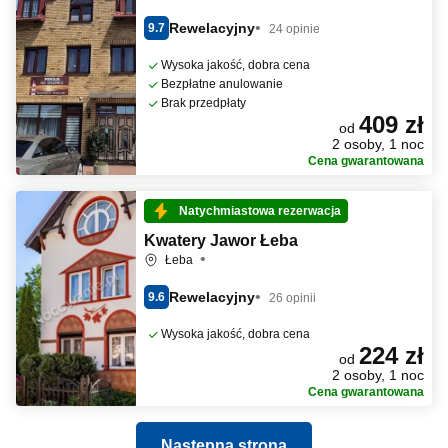
Rewelacyjny
9.7
24 opinie
Wysoka jakość, dobra cena
Bezpłatne anulowanie
Brak przedpłaty
409 zł
od
2 osoby, 1 noc
Cena gwarantowana
Natychmiastowa rezerwacja
Kwatery Jawor Łeba
Łeba
Rewelacyjny
9.6
26 opinii
Wysoka jakość, dobra cena
224 zł
od
2 osoby, 1 noc
Cena gwarantowana
Następna strona