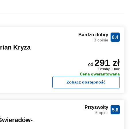
Bardzo dobry
8.4
3 opinie
ian Kryza
291 zł
od
2 osoby, 1 noc
Cena gwarantowana
Zobacz dostępność
Przyzwoity
5.8
6 opinii
Świeradów-