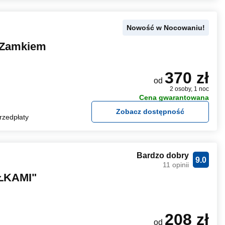
Nowość w Nocowaniu!
 Zamkiem
370 zł
od
2 osoby, 1 noc
Cena gwarantowana
Zobacz dostępność
rzedpłaty
Bardzo dobry
9.0
11 opinii
AŁKAMI"
208 zł
od