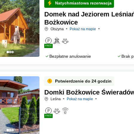
Natychmiastowa rezerwacja
Domek nad Jeziorem Leśnia
Bożkowice
Olszyna
Pokaż na mapie
FREE
Bezpłatne anulowanie
Brak p
Potwierdzenie do 24 godzin
Domki Bożkowice Świeradów
Leśna
Pokaż na mapie
FREE