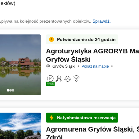
iektów
)
wpływa na kolejność prezentowanych obiektów.
Sprawdź.
Potwierdzenie do 24 godzin
Agroturystyka AGRORYB Mar
Gryfów Śląski
Gryfów Śląski
Pokaż na mapie
FREE
Natychmiastowa rezerwacja
Agromurena Gryfów Śląski, 
Zdrój