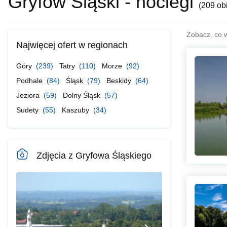
Gryfów Śląski - noclegi
(
209 ob
Zobacz, co 
Najwięcej ofert w regionach
Góry
(239)
Tatry
(110)
Morze
(92)
Podhale
(84)
Śląsk
(79)
Beskidy
(64)
Jeziora
(59)
Dolny Śląsk
(57)
Sudety
(55)
Kaszuby
(34)
Zdjęcia z Gryfowa Śląskiego