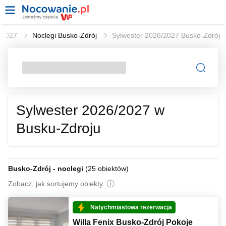
6/2027
Noclegi Busko-Zdrój
Sylwester 2026/2027 Busko-Zdrój
Sylwester 2026/2027 w
Busku-Zdroju
Busko-Zdrój - noclegi
(
25 obiektów
)
Zobacz, jak sortujemy obiekty.
Natychmiastowa rezerwacja
Willa Fenix Busko‑Zdrój Pokoje