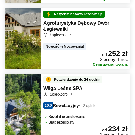
Natychmiastowa rezerwacja
Agroturystyka Dębowy Dwór
Łagiewniki
Łagiewniki
Nowość w Nocowaniu!
252 zł
od
2 osoby, 1 noc
Cena gwarantowana
Potwierdzenie do 24 godzin
Wilga Leśne SPA
Solec-Zdrój
Rewelacyjny
10.0
2 opinie
Bezpłatne anulowanie
Brak przedpłaty
234 zł
od
2 osoby, 1 noc