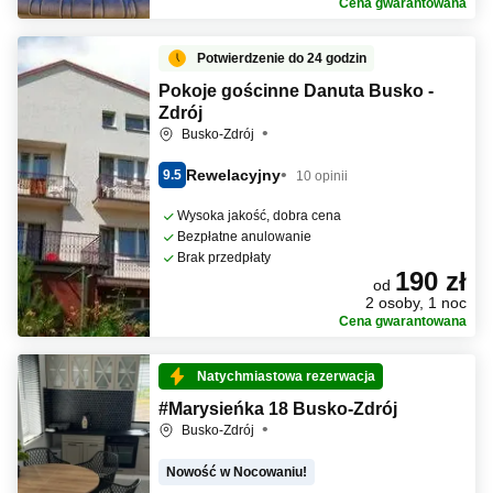
Cena gwarantowana
Potwierdzenie do 24 godzin
Pokoje gościnne Danuta Busko -
Zdrój
Busko-Zdrój
Rewelacyjny
9.5
10 opinii
Wysoka jakość, dobra cena
Bezpłatne anulowanie
Brak przedpłaty
190 zł
od
2 osoby, 1 noc
Cena gwarantowana
Natychmiastowa rezerwacja
#Marysieńka 18 Busko-Zdrój
Busko-Zdrój
Nowość w Nocowaniu!