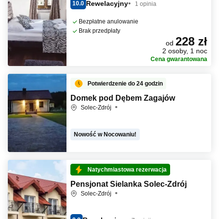
Rewelacyjny
10.0
1 opinia
Bezpłatne anulowanie
Brak przedpłaty
228 zł
od
2 osoby, 1 noc
Cena gwarantowana
Potwierdzenie do 24 godzin
Domek pod Dębem Zagajów
Solec-Zdrój
Nowość w Nocowaniu!
Natychmiastowa rezerwacja
Pensjonat Sielanka Solec-Zdrój
Solec-Zdrój