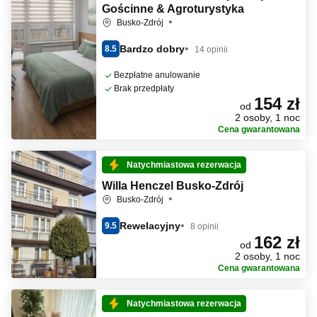
Gościnne & Agroturystyka
Busko-Zdrój
Bardzo dobry
8.5
14 opinii
Bezpłatne anulowanie
Brak przedpłaty
154 zł
od
2 osoby, 1 noc
Cena gwarantowana
Natychmiastowa rezerwacja
Willa Henczel Busko-Zdrój
Busko-Zdrój
Rewelacyjny
9.5
8 opinii
162 zł
od
2 osoby, 1 noc
Cena gwarantowana
Natychmiastowa rezerwacja