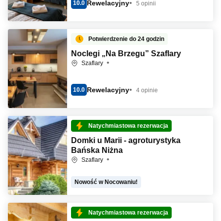
Rewelacyjny
10.0
5 opinii
Potwierdzenie do 24 godzin
Noclegi „Na Brzegu” Szaflary
Szaflary
Rewelacyjny
10.0
4 opinie
Natychmiastowa rezerwacja
Domki u Marii - agroturystyka
Bańska Niżna
Szaflary
Nowość w Nocowaniu!
Natychmiastowa rezerwacja