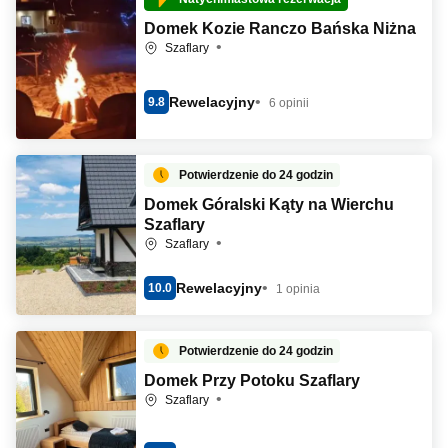
Domek Kozie Ranczo Bańska Niżna
Szaflary
Rewelacyjny
9.8
6 opinii
Potwierdzenie do 24 godzin
Domek Góralski Kąty na Wierchu
Szaflary
Szaflary
Rewelacyjny
10.0
1 opinia
Potwierdzenie do 24 godzin
Domek Przy Potoku Szaflary
Szaflary