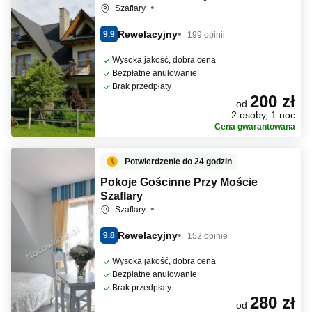
Szaflary
Rewelacyjny
9.9
199 opinii
Wysoka jakość, dobra cena
Bezpłatne anulowanie
Brak przedpłaty
200 zł
od
2 osoby, 1 noc
Cena gwarantowana
Potwierdzenie do 24 godzin
Pokoje Gościnne Przy Moście
Szaflary
Szaflary
Rewelacyjny
9.8
152 opinie
Wysoka jakość, dobra cena
Bezpłatne anulowanie
Brak przedpłaty
280 zł
od