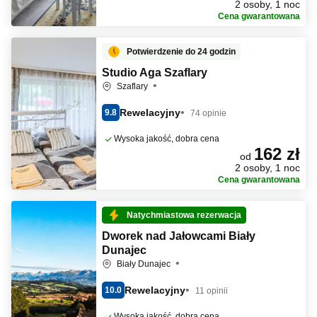
2 osoby, 1 noc
Cena gwarantowana
Potwierdzenie do 24 godzin
Studio Aga Szaflary
Szaflary
Rewelacyjny
9.8
74 opinie
Wysoka jakość, dobra cena
162 zł
od
2 osoby, 1 noc
Cena gwarantowana
Natychmiastowa rezerwacja
Dworek nad Jałowcami Biały
Dunajec
Biały Dunajec
Rewelacyjny
10.0
11 opinii
Wysoka jakość, dobra cena