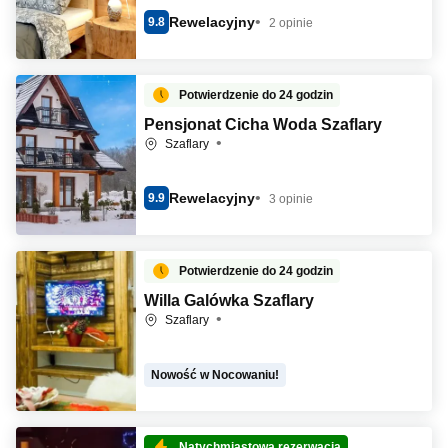
Rewelacyjny
9.8
2 opinie
Potwierdzenie do 24 godzin
Pensjonat Cicha Woda Szaflary
Szaflary
Rewelacyjny
9.9
3 opinie
Potwierdzenie do 24 godzin
Willa Galówka Szaflary
Szaflary
Nowość w Nocowaniu!
Natychmiastowa rezerwacja