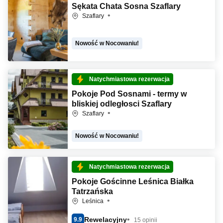
Sękata Chata Sosna Szaflary
Szaflary
Nowość w Nocowaniu!
Natychmiastowa rezerwacja
Pokoje Pod Sosnami - termy w
bliskiej odległosci Szaflary
Szaflary
Nowość w Nocowaniu!
Natychmiastowa rezerwacja
Pokoje Gościnne Leśnica Białka
Tatrzańska
Leśnica
Rewelacyjny
9.9
15 opinii