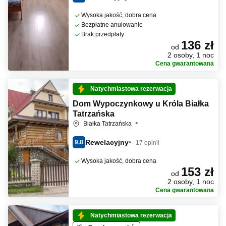
Wysoka jakość, dobra cena
Bezpłatne anulowanie
Brak przedpłaty
136 zł
od
2 osoby, 1 noc
Cena gwarantowana
Natychmiastowa rezerwacja
Dom Wypoczynkowy u Króla Białka
Tatrzańska
Białka Tatrzańska
Rewelacyjny
9.8
17 opinii
Wysoka jakość, dobra cena
153 zł
od
2 osoby, 1 noc
Cena gwarantowana
Natychmiastowa rezerwacja