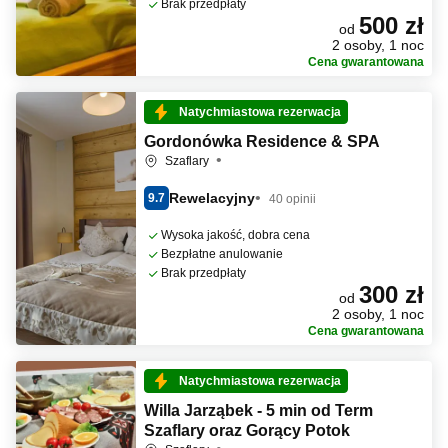
Brak przedpłaty
500 zł
od
2 osoby, 1 noc
Cena gwarantowana
Natychmiastowa rezerwacja
Gordonówka Residence & SPA
Szaflary
Rewelacyjny
9.7
40 opinii
Wysoka jakość, dobra cena
Bezpłatne anulowanie
Brak przedpłaty
300 zł
od
2 osoby, 1 noc
Cena gwarantowana
Natychmiastowa rezerwacja
Willa Jarząbek - 5 min od Term
Szaflary oraz Gorący Potok