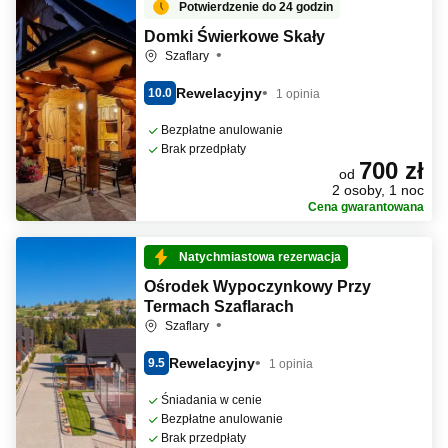
Potwierdzenie do 24 godzin
Domki Świerkowe Skały
Szaflary
Rewelacyjny
10.0
1 opinia
Bezpłatne anulowanie
Brak przedpłaty
700 zł
od
2 osoby, 1 noc
Cena gwarantowana
Natychmiastowa rezerwacja
Ośrodek Wypoczynkowy Przy
Termach Szaflarach
Szaflary
Rewelacyjny
9.5
1 opinia
Śniadania w cenie
Bezpłatne anulowanie
Brak przedpłaty