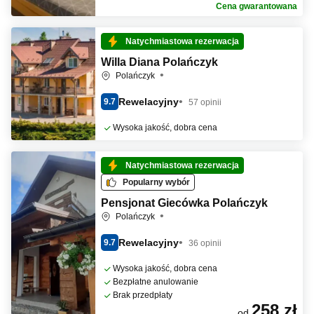
Cena gwarantowana
Natychmiastowa rezerwacja
Willa Diana Polańczyk
Polańczyk
Rewelacyjny
9.7
57 opinii
Wysoka jakość, dobra cena
Natychmiastowa rezerwacja
Popularny wybór
Pensjonat Giecówka Polańczyk
Polańczyk
Rewelacyjny
9.7
36 opinii
Wysoka jakość, dobra cena
Bezpłatne anulowanie
Brak przedpłaty
258 zł
od