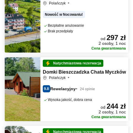
Polańczyk
Nowość w Nocowaniu!
Bezpłatne anulowanie
Brak przedpłaty
297 zł
od
2 osoby, 1 noc
Cena gwarantowana
Natychmiastowa rezerwacja
Domki Bieszczadzka Chata Myczków
Polańczyk
Rewelacyjny
9.8
24 opinie
Wysoka jakość, dobra cena
244 zł
od
2 osoby, 1 noc
Cena gwarantowana
Natychmiastowa rezerwacja