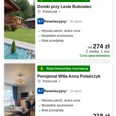
Domki przy Lesie Bukowiec
Polańczyk
Rewelacyjny
9.7
35 opinii
Wysoka jakość, dobra cena
Bezpłatne anulowanie
Brak przedpłaty
274 zł
od
2 osoby, 1 noc
Cena gwarantowana
Natychmiastowa rezerwacja
Pensjonat Willa Anna Polańczyk
Polańczyk
Rewelacyjny
9.7
10 opinii
Wysoka jakość, dobra cena
Bezpłatne anulowanie
Brak przedpłaty
218 zł