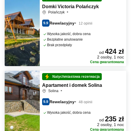
Domki Victoria Polańczyk
Polańczyk
Rewelacyjny
9.9
12 opinii
Wysoka jakość, dobra cena
Bezpłatne anulowanie
Brak przedpłaty
424 zł
od
2 osoby, 1 noc
Cena gwarantowana
Natychmiastowa rezerwacja
Apartament i domek Solina
Solina
Rewelacyjny
9.9
48 opinii
Wysoka jakość, dobra cena
235 zł
od
2 osoby, 1 noc
Cena gwarantowana