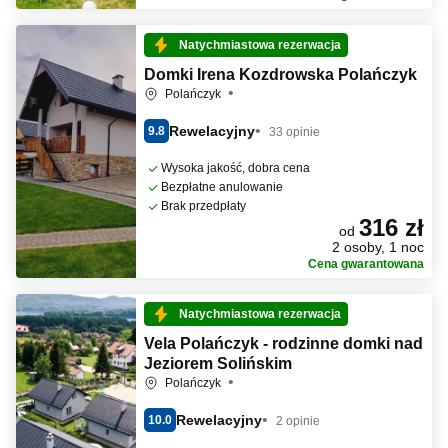
Natychmiastowa rezerwacja
Domki Irena Kozdrowska Polańczyk
Polańczyk
Rewelacyjny
9.8
33 opinie
Wysoka jakość, dobra cena
Bezpłatne anulowanie
Brak przedpłaty
316 zł
od
2 osoby, 1 noc
Cena gwarantowana
Natychmiastowa rezerwacja
Vela Polańczyk - rodzinne domki nad
Jeziorem Solińskim
Polańczyk
Rewelacyjny
10.0
2 opinie