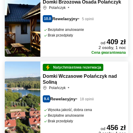
Domki Brzozowa Osada Polańczyk
Polańczyk
Rewelacyjny
10.0
5 opinii
Bezpłatne anulowanie
Brak przedpłaty
409 zł
od
2 osoby, 1 noc
Cena gwarantowana
Natychmiastowa rezerwacja
Domki Wczasowe Polańczyk nad
Soliną
Polańczyk
Rewelacyjny
9.4
18 opinii
Wysoka jakość, dobra cena
Bezpłatne anulowanie
Brak przedpłaty
456 zł
od