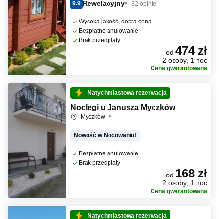
Rewelacyjny
9.9
32 opinie
Wysoka jakość, dobra cena
Bezpłatne anulowanie
Brak przedpłaty
474 zł
od
2 osoby, 1 noc
Cena gwarantowana
Natychmiastowa rezerwacja
Noclegi u Janusza Myczków
Myczków
Nowość w Nocowaniu!
Bezpłatne anulowanie
Brak przedpłaty
168 zł
od
2 osoby, 1 noc
Cena gwarantowana
Natychmiastowa rezerwacja