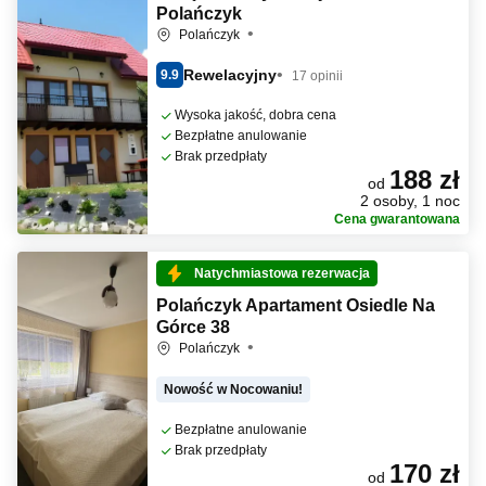
Polańczyk
Polańczyk
Rewelacyjny
9.9
17 opinii
Wysoka jakość, dobra cena
Bezpłatne anulowanie
Brak przedpłaty
188 zł
od
2 osoby, 1 noc
Cena gwarantowana
Natychmiastowa rezerwacja
Polańczyk Apartament Osiedle Na
Górce 38
Polańczyk
Nowość w Nocowaniu!
Bezpłatne anulowanie
Brak przedpłaty
170 zł
od