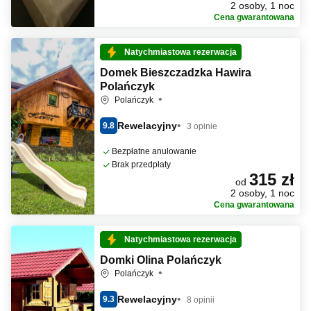
2 osoby, 1 noc
Cena gwarantowana
Natychmiastowa rezerwacja
Domek Bieszczadzka Hawira
Polańczyk
Polańczyk
Rewelacyjny
9.8
3 opinie
Bezpłatne anulowanie
Brak przedpłaty
315 zł
od
2 osoby, 1 noc
Cena gwarantowana
Natychmiastowa rezerwacja
Domki Olina Polańczyk
Polańczyk
Rewelacyjny
9.3
8 opinii