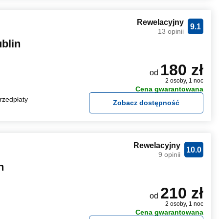
Rewelacyjny
9.1
13 opinii
blin
180 zł
od
2 osoby, 1 noc
Cena gwarantowana
rzedpłaty
Zobacz dostępność
Rewelacyjny
10.0
9 opinii
n
210 zł
od
2 osoby, 1 noc
Cena gwarantowana