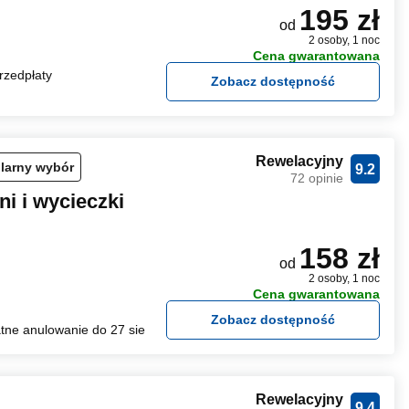
195 zł
od
2 osoby, 1 noc
Cena gwarantowana
rzedpłaty
Zobacz dostępność
Rewelacyjny
larny wybór
9.2
72 opinie
ni i wycieczki
158 zł
od
2 osoby, 1 noc
Cena gwarantowana
Zobacz dostępność
tne anulowanie do 27 sie
Rewelacyjny
9.4