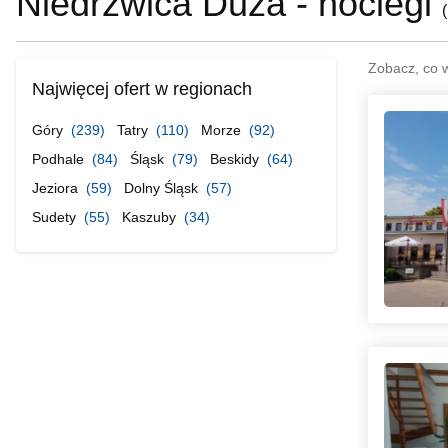
Niedrzwica Duża - noclegi
(
Zobacz, co 
Najwięcej ofert w regionach
Góry
(239)
Tatry
(110)
Morze
(92)
Podhale
(84)
Śląsk
(79)
Beskidy
(64)
Jeziora
(59)
Dolny Śląsk
(57)
Sudety
(55)
Kaszuby
(34)