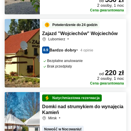
od
2 osoby, 1 noc
Cena gwarantowana
Potwierdzenie do 24 godzin
Zajazd "Wojciechów" Wojciechów
Lubomierz
Bardzo dobry
8.9
4 opinie
Bezpłatne anulowanie
Brak przedpłaty
220 zł
od
2 osoby, 1 noc
Cena gwarantowana
Natychmiastowa rezerwacja
Domki nad strumykiem do wynajęcia
Kamień
Mirsk
Nowość w Nocowaniu!