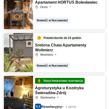
Apartament HORTUS Bolesławiec
Ocice
Nowość w Nocowaniu!
Potwierdzenie do 24 godzin
Srebrna Chata Apartamenty
Wolimierz
Wolimierz
Nowość w Nocowaniu!
Natychmiastowa rezerwacja
Agroturystyka u Kozdryka
Świeradów-Zdrój
Stankowice
Rewelacyjny
9.3
1 opinia