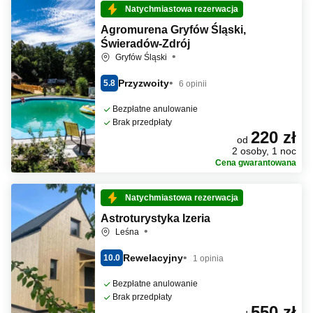
Natychmiastowa rezerwacja
Agromurena Gryfów Śląski,
Świeradów-Zdrój
Gryfów Śląski
Przyzwoity
5.8
6 opinii
Bezpłatne anulowanie
Brak przedpłaty
220 zł
od
2 osoby, 1 noc
Cena gwarantowana
Natychmiastowa rezerwacja
Astroturystyka Izeria
Leśna
Rewelacyjny
10.0
1 opinia
Bezpłatne anulowanie
Brak przedpłaty
550 zł