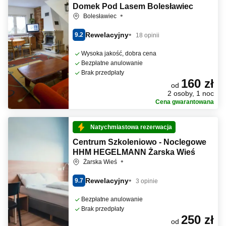
Domek Pod Lasem Bolesławiec
Bolesławiec
Rewelacyjny
9.2
18 opinii
Wysoka jakość, dobra cena
Bezpłatne anulowanie
Brak przedpłaty
160 zł
od
2 osoby, 1 noc
Cena gwarantowana
Natychmiastowa rezerwacja
Centrum Szkoleniowo - Noclegowe
HHM HEGELMANN Żarska Wieś
Żarska Wieś
Rewelacyjny
9.7
3 opinie
Bezpłatne anulowanie
Brak przedpłaty
250 zł
od