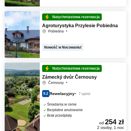
Natychmiastowa rezerwacja
Agroturystyka Przylesie Pobiedna
Pobiedna
Nowość w Nocowaniu!
Natychmiastowa rezerwacja
Zámecký dvůr Černousy
Černousy
Rewelacyjny
9.2
7 opinii
Śniadania w cenie
Bezpłatne anulowanie
Brak przedpłaty
254 zł
od
2 osoby, 1 noc