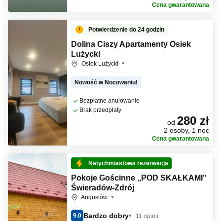
Cena gwarantowana
Potwierdzenie do 24 godzin
Dolina Ciszy Apartamenty Osiek
Lużycki
Osiek Lużycki
Nowość w Nocowaniu!
Bezpłatne anulowanie
Brak przedpłaty
280 zł
od
2 osoby, 1 noc
Cena gwarantowana
Natychmiastowa rezerwacja
Pokoje Gościnne ,,POD SKAŁKAMI"
Świeradów-Zdrój
Augustów
Bardzo dobry
9.0
11 opinii