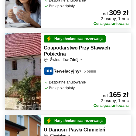
Bezpłatne anulowanie
Brak przedpłaty
309 zł
od
2 osoby, 1 noc
Cena gwarantowana
Natychmiastowa rezerwacja
Gospodarstwo Przy Stawach
Pobiedna
Świeradów-Zdrój
Rewelacyjny
10.0
5 opinii
Bezpłatne anulowanie
Brak przedpłaty
165 zł
od
2 osoby, 1 noc
Cena gwarantowana
Natychmiastowa rezerwacja
U Danusi i Pawła Chmieleń
Chmieleń