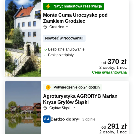
Natychmiastowa rezerwacja
Monte Cuma Uroczysko pod
Zamkiem Grodziec
Grodziec
Nowość w Nocowaniu!
Bezpłatne anulowanie
Brak przedpłaty
370 zł
od
2 osoby, 1 noc
Cena gwarantowana
Potwierdzenie do 24 godzin
Agroturystyka AGRORYB Marian
Kryza Gryfów Śląski
Gryfów Śląski
Bardzo dobry
8.4
3 opinie
291 zł
od
2 osoby, 1 noc