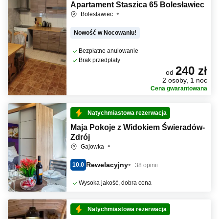
Apartament Staszica 65 Bolesławiec
Bolesławiec
Nowość w Nocowaniu!
Bezpłatne anulowanie
Brak przedpłaty
240 zł
od
2 osoby, 1 noc
Cena gwarantowana
Natychmiastowa rezerwacja
Maja Pokoje z Widokiem Świeradów-
Zdrój
Gajowka
Rewelacyjny
10.0
38 opinii
Wysoka jakość, dobra cena
Natychmiastowa rezerwacja