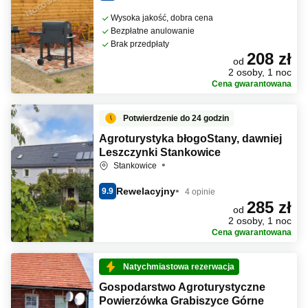
Wysoka jakość, dobra cena
Bezpłatne anulowanie
Brak przedpłaty
208 zł
od
2 osoby, 1 noc
Cena gwarantowana
Potwierdzenie do 24 godzin
Agroturystyka błogoStany, dawniej
Leszczynki Stankowice
Stankowice
Rewelacyjny
9.9
4 opinie
285 zł
od
2 osoby, 1 noc
Cena gwarantowana
Natychmiastowa rezerwacja
Gospodarstwo Agroturystyczne
Powierzówka Grabiszyce Górne