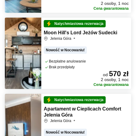
2 osoby, 1 noc
Cena gwarantowana
Natychmiastowa rezerwacja
Moon Hill's Lord Jeżów Sudecki
Jelenia Góra
Nowość w Nocowaniu!
Bezpłatne anulowanie
Brak przedpłaty
570 zł
od
2 osoby, 1 noc
Cena gwarantowana
Natychmiastowa rezerwacja
Apartament w Cieplicach Comfort
Jelenia Góra
Jelenia Góra
Nowość w Nocowaniu!