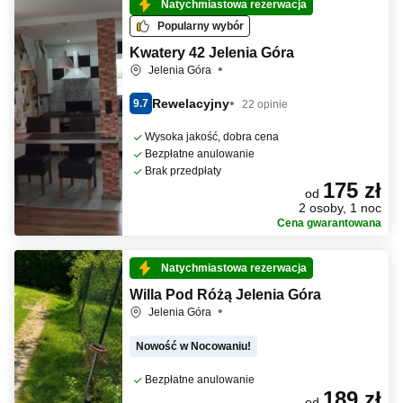
Natychmiastowa rezerwacja
Popularny wybór
Kwatery 42 Jelenia Góra
Jelenia Góra
Rewelacyjny
9.7
22 opinie
Wysoka jakość, dobra cena
Bezpłatne anulowanie
Brak przedpłaty
175 zł
od
2 osoby, 1 noc
Cena gwarantowana
Natychmiastowa rezerwacja
Willa Pod Różą Jelenia Góra
Jelenia Góra
Nowość w Nocowaniu!
Bezpłatne anulowanie
189 zł
od